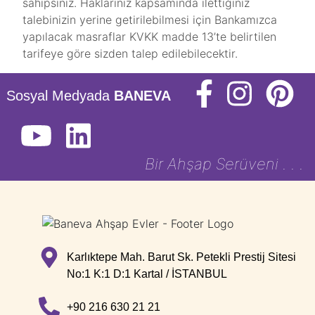
sahipsiniz. Haklarınız kapsamında ilettiğiniz
talebinizin yerine getirilebilmesi için Bankamızca
yapılacak masraflar KVKK madde 13’te belirtilen
tarifeye göre sizden talep edilebilecektir.
Sosyal Medyada
BANEVA
Bir Ahşap Serüveni . . .
Karlıktepe Mah. Barut Sk. Petekli Prestij Sitesi
No:1 K:1 D:1 Kartal / İSTANBUL
+90 216 630 21 21