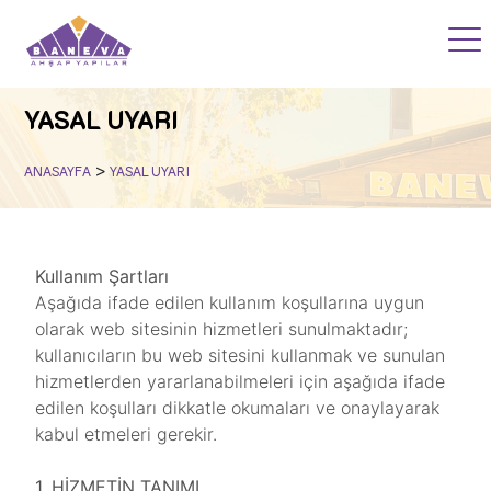
ANASAYFA
YASAL UYARI
PROJELERİMİZ
>
ANASAYFA
YASAL UYARI
AKADEMİ
BLOG
Kullanım Şartları
Aşağıda ifade edilen kullanım koşullarına uygun
SSS
olarak web sitesinin hizmetleri sunulmaktadır;
kullanıcıların bu web sitesini kullanmak ve sunulan
HİZMETLERİMİZ
hizmetlerden yararlanabilmeleri için aşağıda ifade
edilen koşulları dikkatle okumaları ve onaylayarak
KURUMSAL
kabul etmeleri gerekir.
İLETİŞİM
1. HİZMETİN TANIMI